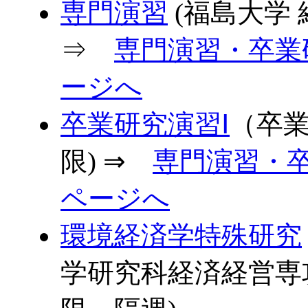
専門演習
(福島大学 
⇒
専門演習・卒業
ージへ
卒業研究演習Ⅰ
（卒業
限) ⇒
専門演習・
ページへ
環境経済学特殊研究
学研究科経済経営専攻